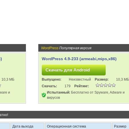
WordPress
Популярная версия
)
WordPress 4.9-233 (armeabi,mips,x86)
10,3 МБ
Выпущено:
Неизвестный
Размер:
10,3 МБ
Скачать:
179
Рейтинг:
ware и
Испытанный:
Бесплатно от Spyware, Adware и
вирусов
атно!
Дата выхода
Операционная система
Размер