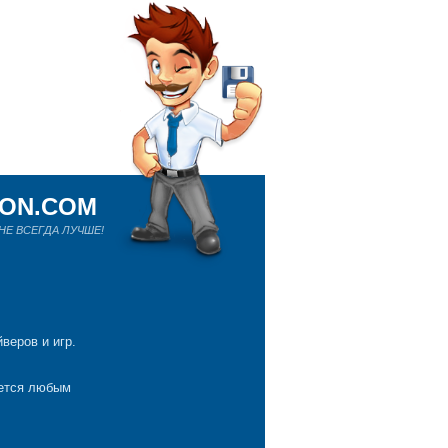
ION.COM
Е ВСЕГДА ЛУЧШЕ!
веров и игр.
яется любым