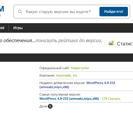
M
!
oid
Игры
 обеспечения...
понизить рейтинг до версии,
Статис
Официальный сайт:
Недоступно
Компания:
Automattic, Inc
Недавно добавленная версия:
WordPress 4.9-233
(armeabi,mips,x86)
Самая популярная версия:
WordPress 4.9-233 (armeabi,mips,x86)
- 179 Скачать
Доля: