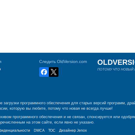
OLDVERS
я
Следить OldVersion.com
s
ПОТОМУ ЧТО НОВЫЙ Н
е загрузки программного обеспечения для старых версий программ, драй
рсии, которую вы любите, потому что новая не всегда лучше!
рхивом программного обеспечения и не связан, спонсируется или одобр
речисленным на этом сайте, если явно не указано.
фиденциальности
DMCA
ТОС
Дизайнер
Jenox