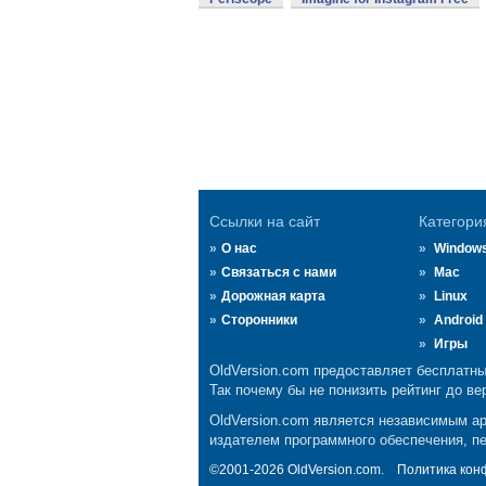
Ссылки на сайт
Категори
О нас
Window
Связаться с нами
Mac
Дорожная карта
Linux
Сторонники
Android
Игры
OldVersion.com предоставляет бесплатны
Так почему бы не понизить рейтинг до ве
OldVersion.com является независимым а
издателем программного обеспечения, пе
©2001-2026 OldVersion.com.
Политика кон