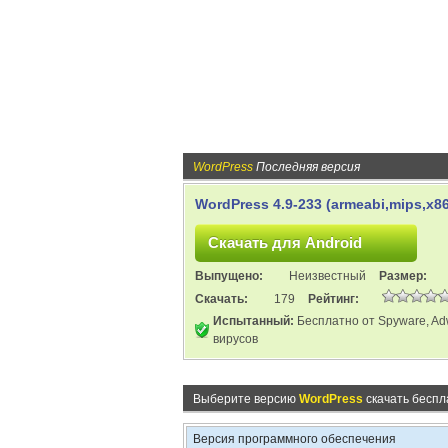
WordPress
Последняя версия
WordPress 4.9-233 (armeabi,mips,x86
Выпущено:
Неизвестный
Размер:
Скачать:
179
Рейтинг:
Испытанный:
Бесплатно от Spyware, Ad
вирусов
Выберите версию
WordPress
скачать беспл
Версия программного обеспечения