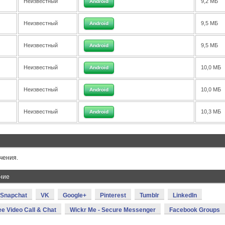
Неизвестный
9,2 МБ
Android
Неизвестный
9,5 МБ
Android
Неизвестный
9,5 МБ
Android
Неизвестный
10,0 МБ
Android
Неизвестный
10,0 МБ
Android
Неизвестный
10,3 МБ
Android
чения.
ние
Snapchat
VK
Google+
Pinterest
Tumblr
LinkedIn
ee Video Call & Chat
Wickr Me - Secure Messenger
Facebook Groups