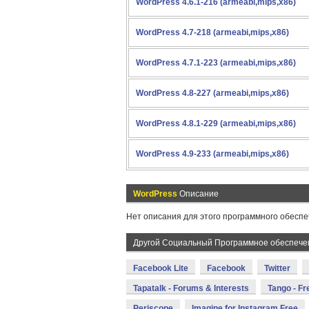
WordPress 4.6.1-216 (armeabi,mips,x86)
WordPress 4.7-218 (armeabi,mips,x86)
WordPress 4.7.1-223 (armeabi,mips,x86)
WordPress 4.8-227 (armeabi,mips,x86)
WordPress 4.8.1-229 (armeabi,mips,x86)
WordPress 4.9-233 (armeabi,mips,x86)
WordPress
Описание
Нет описания для этого программного обеспе
Другой Социальный Программное обеспече
Facebook Lite
Facebook
Twitter
Tapatalk - Forums & Interests
Tango - Fr
Periscope
Imagine for Instagram Free