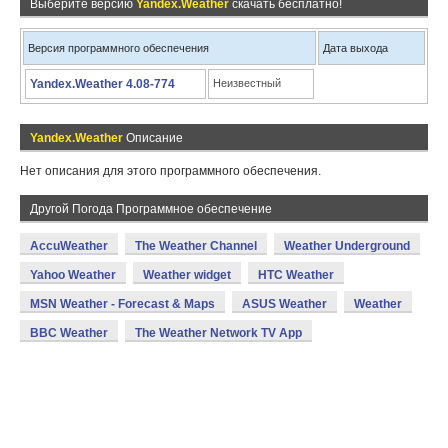
Выберите версию
Yandex.Weather
скачать бесплатно!
Версия программного обеспечения
Дата выхода
Yandex.Weather 4.08-774
Неизвестный
Yandex.Weather
Описание
Нет описания для этого программного обеспечения.
Другой Погода Программное обеспечение
AccuWeather
The Weather Channel
Weather Underground
Yahoo Weather
Weather widget
HTC Weather
MSN Weather - Forecast & Maps
ASUS Weather
Weather
BBC Weather
The Weather Network TV App