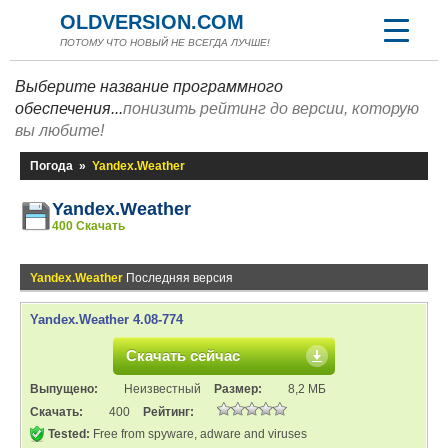
OLDVERSION.COM
ПОТОМУ ЧТО НОВЫЙ НЕ ВСЕГДА ЛУЧШЕ!
Выберите название программного
обеспечения...
понизить рейтинг до версии, которую
вы любите!
Погода
»
Yandex.Weather
Yandex.Weather
400 Скачать
Yandex.Weather
Последняя версия
Yandex.Weather 4.08-774
Скачать сейчас
Выпущено:
Неизвестный
Размер:
8,2 МБ
Скачать:
400
Рейтинг:
Tested:
Free from spyware, adware and viruses