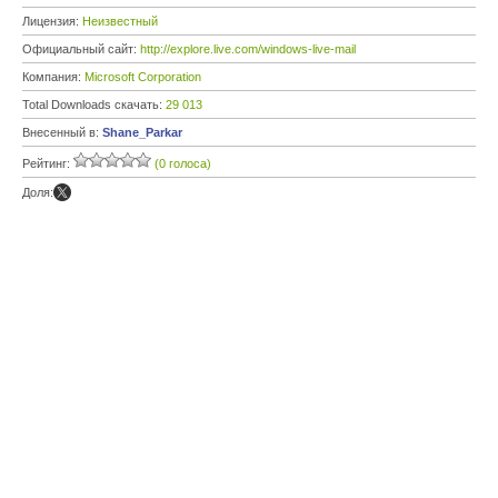
Лицензия:
Неизвестный
Официальный сайт:
http://explore.live.com/windows-live-mail
Компания:
Microsoft Corporation
Total Downloads скачать:
29 013
Внесенный в:
Shane_Parkar
Рейтинг:
(0 голоса)
Доля: