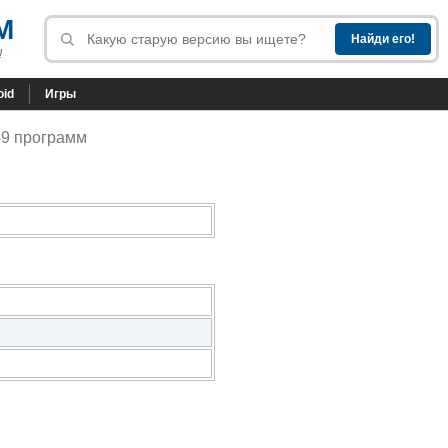
M
!
oid
Игры
49 программ