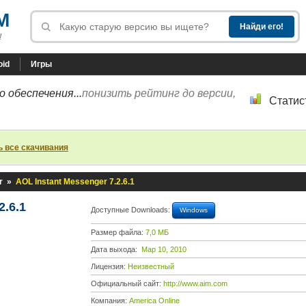
M
!
oid
Игры
 обеспечения...
понизить рейтинг до версии,
Статис
ь все скачивания
r
»
AOL Instant Messenger 7.2.6.1
2.6.1
Доступные Downloads:
Windows
Размер файла:
7,0 МБ
Дата выхода:
Мар 10, 2010
Лицензия:
Неизвестный
Официальный сайт:
http://www.aim.com
Компания:
America Online