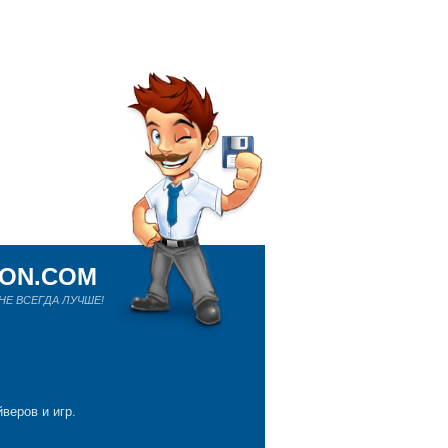
ION.COM
Е ВСЕГДА ЛУЧШЕ!
веров и игр.