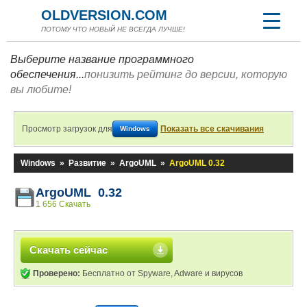
OLDVERSION.COM
ПОТОМУ ЧТО НОВЫЙ НЕ ВСЕГДА ЛУЧШЕ!
Выберите название программного
обеспечения...
понизить рейтинг до версии, которую
вы любите!
Просмотр загрузок для
Показать все скачивания
Windows
Windows
»
Развитие
»
ArgoUML
»
ArgoUML 0.32
ArgoUML 0.32
1 656 Скачать
Скачать сейчас
Проверено:
Бесплатно от Spyware, Adware и вирусов