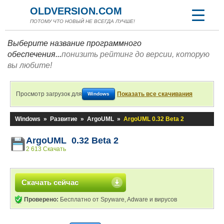
OLDVERSION.COM
ПОТОМУ ЧТО НОВЫЙ НЕ ВСЕГДА ЛУЧШЕ!
Выберите название программного
обеспечения...
понизить рейтинг до версии, которую
вы любите!
Просмотр загрузок для
Показать все скачивания
Windows
Windows
»
Развитие
»
ArgoUML
»
ArgoUML 0.32 Beta 2
ArgoUML 0.32 Beta 2
2 613 Скачать
Скачать сейчас
Проверено:
Бесплатно от Spyware, Adware и вирусов