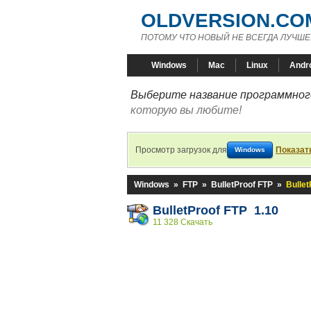
OLDVERSION.CO
ПОТОМУ ЧТО НОВЫЙ НЕ ВСЕГДА ЛУЧШЕ
Windows
Mac
Linux
Andr
Выберите название программного
которую вы любите!
Просмотр загрузок для
Показат
Windows
Windows
»
FTP
»
BulletProof FTP
»
Bullet
BulletProof FTP 1.10
11 328 Скачать