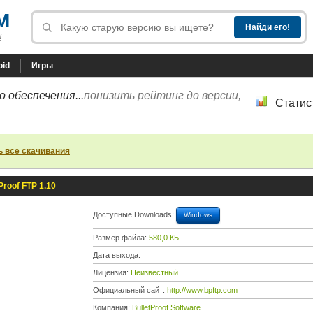
M
!
oid
Игры
 обеспечения...
понизить рейтинг до версии,
Статис
ь все скачивания
Proof FTP 1.10
Доступные Downloads:
Windows
Размер файла:
580,0 КБ
Дата выхода:
Лицензия:
Неизвестный
Официальный сайт:
http://www.bpftp.com
Компания:
BulletProof Software