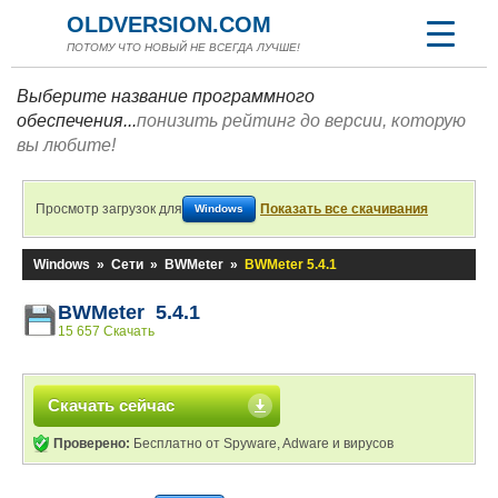
OLDVERSION.COM
ПОТОМУ ЧТО НОВЫЙ НЕ ВСЕГДА ЛУЧШЕ!
Выберите название программного
обеспечения...
понизить рейтинг до версии, которую
вы любите!
Просмотр загрузок для
Показать все скачивания
Windows
Windows
»
Сети
»
BWMeter
»
BWMeter 5.4.1
BWMeter 5.4.1
15 657 Скачать
Скачать сейчас
Проверено:
Бесплатно от Spyware, Adware и вирусов