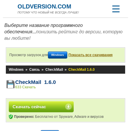
OLDVERSION.COM
ПОТОМУ ЧТО НОВЫЙ НЕ ВСЕГДА ЛУЧШЕ!
Выберите название программного
обеспечения...
понизить рейтинг до версии, которую
вы любите!
Просмотр загрузок для
Показать все скачивания
Windows
Windows
»
Связь
»
CheckMail
»
CheckMail 1.6.0
CheckMail 1.6.0
633 Скачать
Скачать сейчас
Проверено:
Бесплатно от Spyware, Adware и вирусов