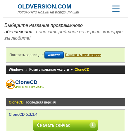
OLDVERSION.COM
ПОТОМУ ЧТО НОВЫЙ НЕ ВСЕГДА ЛУЧШЕ!
Выберите название программного
обеспечения...
понизить рейтинг до версии, которую
вы любите!
Показать версии для
Показать все версии
Windows
Windows
»
Коммунальные услуги
»
CloneCD
CloneCD
490 670 Скачать
CloneCD
Последняя версия
CloneCD 5.3.1.4
Скачать сейчас