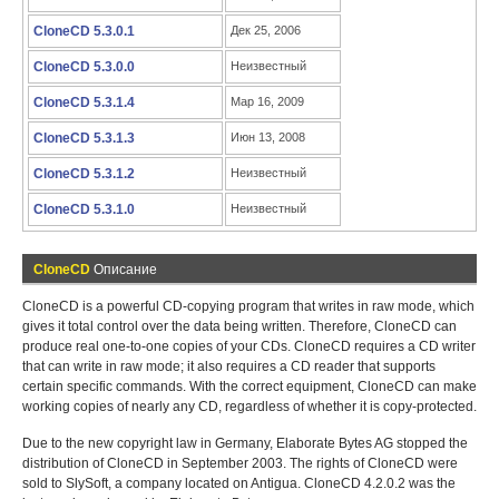
CloneCD 5.3.0.1
Дек 25, 2006
CloneCD 5.3.0.0
Неизвестный
CloneCD 5.3.1.4
Мар 16, 2009
CloneCD 5.3.1.3
Июн 13, 2008
CloneCD 5.3.1.2
Неизвестный
CloneCD 5.3.1.0
Неизвестный
CloneCD
Описание
CloneCD is a powerful CD-copying program that writes in raw mode, which
gives it total control over the data being written. Therefore, CloneCD can
produce real one-to-one copies of your CDs. CloneCD requires a CD writer
that can write in raw mode; it also requires a CD reader that supports
certain specific commands. With the correct equipment, CloneCD can make
working copies of nearly any CD, regardless of whether it is copy-protected.
Due to the new copyright law in Germany, Elaborate Bytes AG stopped the
distribution of CloneCD in September 2003. The rights of CloneCD were
sold to SlySoft, a company located on Antigua. CloneCD 4.2.0.2 was the