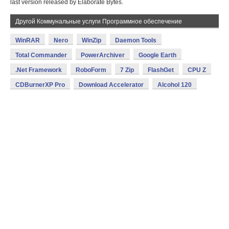
last version released by Elaborate Bytes.
Другой Коммунальные услуги Программное обеспечение
WinRAR
Nero
WinZip
Daemon Tools
Total Commander
PowerArchiver
Google Earth
.Net Framework
RoboForm
7 Zip
FlashGet
CPU Z
CDBurnerXP Pro
Download Accelerator
Alcohol 120