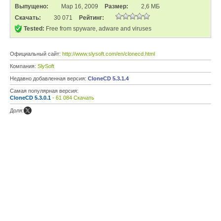
Выпущено:
Мар 16, 2009
Размер:
2,6 МБ
Скачать:
30 071
Рейтинг:
Tested:
Free from spyware, adware and viruses
Официальный сайт:
http://www.slysoft.com/en/clonecd.html
Компания:
SlySoft
Недавно добавленная версия:
CloneCD 5.3.1.4
Самая популярная версия:
CloneCD 5.3.0.1
- 61 084 Скачать
Доля: