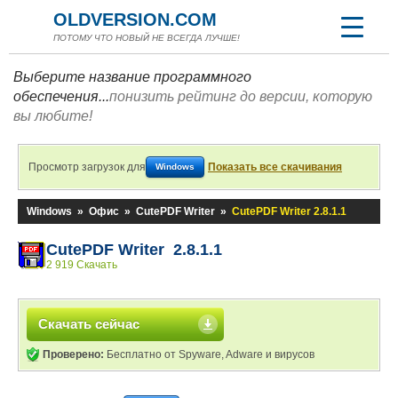
OLDVERSION.COM
ПОТОМУ ЧТО НОВЫЙ НЕ ВСЕГДА ЛУЧШЕ!
Выберите название программного
обеспечения...
понизить рейтинг до версии, которую
вы любите!
Просмотр загрузок для
Показать все скачивания
Windows
Windows
»
Офис
»
CutePDF Writer
»
CutePDF Writer 2.8.1.1
CutePDF Writer 2.8.1.1
2 919 Скачать
Скачать сейчас
Проверено:
Бесплатно от Spyware, Adware и вирусов