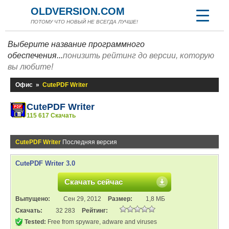
OLDVERSION.COM
ПОТОМУ ЧТО НОВЫЙ НЕ ВСЕГДА ЛУЧШЕ!
Выберите название программного
обеспечения...
понизить рейтинг до версии, которую
вы любите!
Офис
»
CutePDF Writer
CutePDF Writer
115 617 Скачать
CutePDF Writer
Последняя версия
CutePDF Writer 3.0
Скачать сейчас
Выпущено:
Сен 29, 2012
Размер:
1,8 МБ
Скачать:
32 283
Рейтинг:
Tested:
Free from spyware, adware and viruses