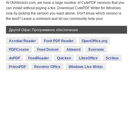
At OldVersion.com, we have a large number of CutePDF versions that you
can install without paying a fee. Download CutePDF Writer for Windows
now by picking the version you want above. Don't know which version is
the best? Leave a comment and let our community help you!
Другой Офис Программное обеспечение
Acrobat Reader
Foxit PDF Reader
OpenOffice.org
PDFCreator
Feed Demon
Abiword
Evernote
doPDF
FeedReader
Quicken
LibreOffice
Scribus
PrimoPDF
Revolver Office
Windows Live Writer