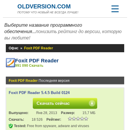
OLDVERSION.COM
ПОТОМУ ЧТО НОВЫЙ НЕ ВСЕГДА ЛУЧШЕ!
Выберите название программного
обеспечения...
понизить рейтинг до версии, которую
вы любите!
Офис
»
Foxit PDF Reader
Foxit PDF Reader
991 090 Скачать
Foxit PDF Reader
Последняя версия
Foxit PDF Reader 5.4.5 Build 0124
Скачать сейчас
Выпущено:
Янв 28, 2013
Размер:
15,7 МБ
Скачать:
18 526
Рейтинг:
Tested:
Free from spyware, adware and viruses