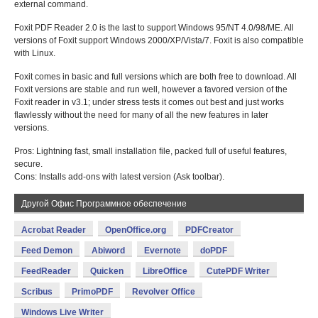
external command.
Foxit PDF Reader 2.0 is the last to support Windows 95/NT 4.0/98/ME. All
versions of Foxit support Windows 2000/XP/Vista/7. Foxit is also compatible
with Linux.
Foxit comes in basic and full versions which are both free to download. All
Foxit versions are stable and run well, however a favored version of the
Foxit reader in v3.1; under stress tests it comes out best and just works
flawlessly without the need for many of all the new features in later
versions.
Pros: Lightning fast, small installation file, packed full of useful features,
secure.
Cons: Installs add-ons with latest version (Ask toolbar).
Другой Офис Программное обеспечение
Acrobat Reader
OpenOffice.org
PDFCreator
Feed Demon
Abiword
Evernote
doPDF
FeedReader
Quicken
LibreOffice
CutePDF Writer
Scribus
PrimoPDF
Revolver Office
Windows Live Writer