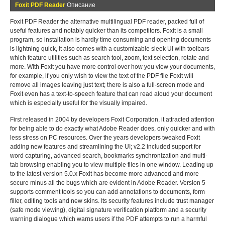
Foxit PDF Reader
Описание
Foxit PDF Reader the alternative multilingual PDF reader, packed full of
useful features and notably quicker than its competitors. Foxit is a small
program, so installation is hardly time consuming and opening documents
is lightning quick, it also comes with a customizable sleek UI with toolbars
which feature utilities such as search tool, zoom, text selection, rotate and
more. With Foxit you have more control over how you view your documents,
for example, if you only wish to view the text of the PDF file Foxit will
remove all images leaving just text; there is also a full-screen mode and
Foxit even has a text-to-speech feature that can read aloud your document
which is especially useful for the visually impaired.
First released in 2004 by developers Foxit Corporation, it attracted attention
for being able to do exactly what Adobe Reader does, only quicker and with
less stress on PC resources. Over the years developers tweaked Foxit
adding new features and streamlining the UI; v2.2 included support for
word capturing, advanced search, bookmarks synchronization and multi-
tab browsing enabling you to view multiple files in one window. Leading up
to the latest version 5.0.x Foxit has become more advanced and more
secure minus all the bugs which are evident in Adobe Reader. Version 5
supports comment tools so you can add annotations to documents, form
filler, editing tools and new skins. Its security features include trust manager
(safe mode viewing), digital signature verification platform and a security
warning dialogue which warns users if the PDF attempts to run a harmful