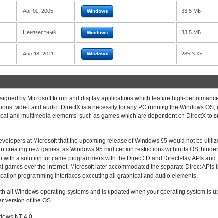
Авг 01, 2005
33,5 МБ
Windows
Неизвестный
33,5 МБ
Windows
Апр 18, 2011
285,3 КБ
Windows
signed by Microsoft to run and display applications which feature high-performanc
ions, video and audio. DirectX is a necessity for any PC running the Windows OS; it
phical and multimedia elements, such as games which are dependent on DirectX to s
evelopers at Microsoft that the upcoming release of Windows 95 would not be utiliz
eating new games, as Windows 95 had certain restrictions within its OS, hinder
ith a solution for game programmers with the Direct3D and DirectPlay APIs and
cal games over the internet. Microsoft later accommodated the separate Direct APIs i
ication programming interfaces executing all graphical and audio elements.
 with all Windows operating systems and is updated when your operating system is 
er version of the OS.
ndows NT 4.0.