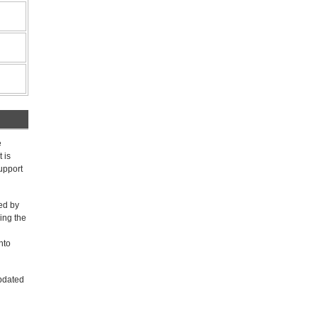
e
 is
upport
ed by
ing the
nto
updated