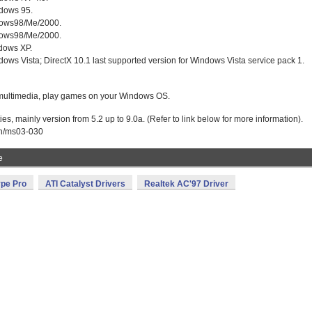
ndows 95.
ndows98/Me/2000.
ndows98/Me/2000.
ndows XP.
ndows Vista; DirectX 10.1 last supported version for Windows Vista service pack 1.
e multimedia, play games on your Windows OS.
ies, mainly version from 5.2 up to 9.0a. (Refer to link below for more information).
tin/ms03-030
е
Type Pro
ATI Catalyst Drivers
Realtek AC'97 Driver