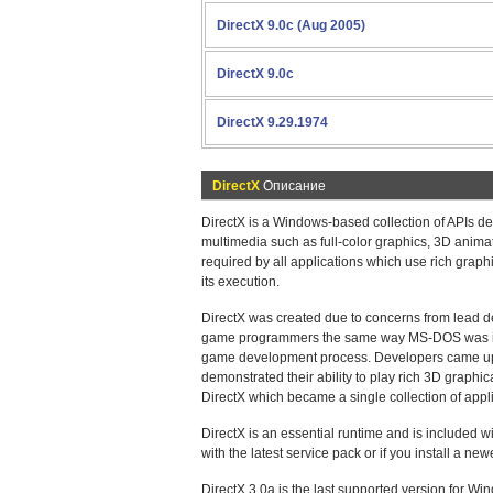
DirectX 9.0c (Aug 2005)
DirectX 9.0c
DirectX 9.29.1974
DirectX
Описание
DirectX is a Windows-based collection of APIs de
multimedia such as full-color graphics, 3D animat
required by all applications which use rich gra
its execution.
DirectX was created due to concerns from lead d
game programmers the same way MS-DOS was in cr
game development process. Developers came up w
demonstrated their ability to play rich 3D graphi
DirectX which became a single collection of appl
DirectX is an essential runtime and is included
with the latest service pack or if you install a new
DirectX 3.0a is the last supported version for Wi