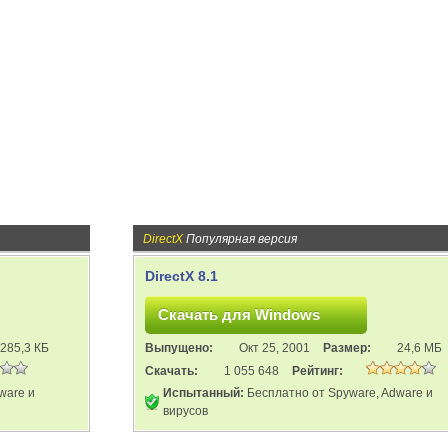
DirectX
Популярная версия
DirectX 8.1
285,3 КБ
Выпущено:
Окт 25, 2001
Размер:
24,6 МБ
Скачать:
1 055 648
Рейтинг:
ware и
Испытанный:
Бесплатно от Spyware, Adware и
вирусов