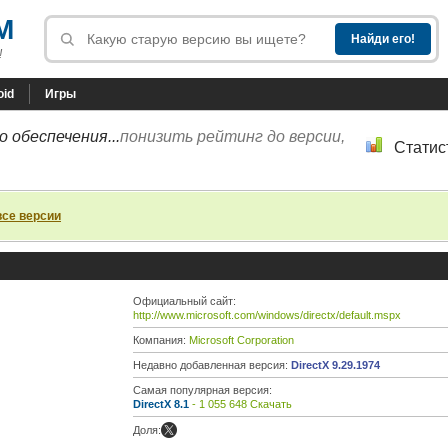
M
!
oid
Игры
 обеспечения...
понизить рейтинг до версии,
Статис
все версии
Официальный сайт:
http://www.microsoft.com/windows/directx/default.mspx
Компания:
Microsoft Corporation
Недавно добавленная версия:
DirectX 9.29.1974
Самая популярная версия:
DirectX 8.1
- 1 055 648 Скачать
Доля: