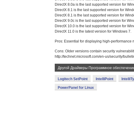
DirectX 8.0a is the last supported version for Wi
DirectX 8.1 is the last supported version for Wi
DirectX 8.1 is the last supported version for Wi
DirectX 9.0c is the last supported version for Wi
DirectX 10.0 is the last supported version for Wi
DirectX 11.0 is the latest version for Windows 7.
Pros: Essential for displaying high-performanc
Cons: Older versions contain security vulnerabilit
http://technet.microsoft.com/en-us/security/bulle
Другой Драйверы Программное обеспечени
Logitech SetPoint
IntelliPoint
Intelli
PowerPanel for Linux