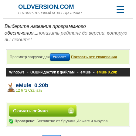
OLDVERSION.COM
ПОТОМУ ЧТО НОВЫЙ НЕ ВСЕГДА ЛУЧШЕ!
Выберите название программного
обеспечения...
понизить рейтинг до версии, которую
вы любите!
Просмотр загрузок для
Показать все скачивания
Windows
Windows
»
Общий доступ к файлам
»
eMule
»
eMule 0.20b
eMule 0.20b
12 672 Скачать
Скачать сейчас
Проверено:
Бесплатно от Spyware, Adware и вирусов