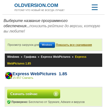
OLDVERSION.COM
ПОТОМУ ЧТО НОВЫЙ НЕ ВСЕГДА ЛУЧШЕ!
Выберите название программного
обеспечения...
понизить рейтинг до версии, которую
вы любите!
Просмотр загрузок для
Показать все скачивания
Windows
Windows
»
Графика
»
Express WebPictures
»
Express
WebPictures 1.85
Express WebPictures 1.85
15 857 Скачать
Скачать сейчас
Проверено:
Бесплатно от Spyware, Adware и вирусов