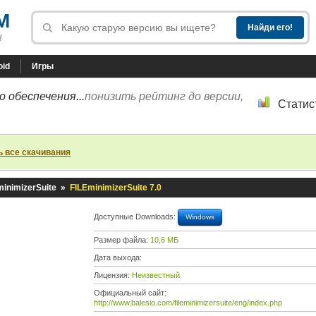
M
!
oid
Игры
 обеспечения...
понизить рейтинг до версии,
Статис
ь все скачивания
minimizerSuite
»
FILEminimizerSuite 7.0
Доступные Downloads:
Windows
Размер файла:
10,6 МБ
Дата выхода:
Лицензия:
Неизвестный
Официальный сайт:
http://www.balesio.com/fileminimizersuite/eng/index.php