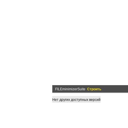
FILEminimizerSuite
Строить
Нет других доступных версий