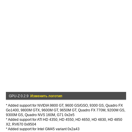
GPU-Z 0.2.9
Изменить логотип
* Added support for NVIDIA 9800 GT, 9600 GS/GSO, 9300 GS, Quadro FX
Go1400, 9800M GTX, 9600M GT, 9650M GT, Quadro FX 770M, 9200M GS,
9300M GS, Quadro NVS 160M, G71 0x2e5
* Added support for ATI HD 4350, HD 4550, HD 4650, HD 4830, HD 4850
X2, RV670 0x9504
* Added support for Intel GM45 variant 0x2a43