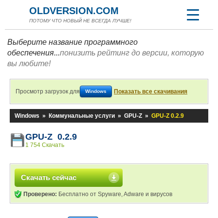
OLDVERSION.COM
ПОТОМУ ЧТО НОВЫЙ НЕ ВСЕГДА ЛУЧШЕ!
Выберите название программного
обеспечения...
понизить рейтинг до версии, которую
вы любите!
Просмотр загрузок для
Показать все скачивания
Windows
Windows
»
Коммунальные услуги
»
GPU-Z
»
GPU-Z 0.2.9
GPU-Z 0.2.9
1 754 Скачать
Скачать сейчас
Проверено:
Бесплатно от Spyware, Adware и вирусов