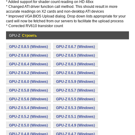
* Added support for shader count reading on HD 48xx
* Changed ATI driver function call method. This should result in more
accurate readings on X2 cards and non-desktop ATI devices
* Improved VGA BIOS Upload dialog. Drop down lists appropriate for your
card will now be fetched from our servers to facilitate the upload process
* Corrected RV610 transistor count
GPU-Z
Строить
GPU-Z 0.8.5 (Windows)
GPU-Z 0.6.7 (Windows)
GPU-Z 0.6.6 (Windows)
GPU-Z 0.6.5 (Windows)
GPU-Z 0.6.4 (Windows)
GPU-Z 0.6.3 (Windows)
GPU-Z 0.6.2 (Windows)
GPU-Z 0.6.1 (Windows)
GPU-Z 0.6.0 (Windows)
GPU-Z 0.5.9 (Windows)
GPU-Z 0.5.8 (Windows)
GPU-Z 0.5.7 (Windows)
GPU-Z 0.5.6 (Windows)
GPU-Z 0.5.5 (Windows)
GPU-Z 0.5.4 (Windows)
GPU-Z 0.5.3 (Windows)
GPU-Z 0.5.2 (Windows)
GPU-Z 0.5.1 (Windows)
GPU-Z 0.5.0 (Windows)
GPU-Z 0.4.9 (Windows)
GPU-Z 0.4.8 (Windows)
GPU-Z 0.4.7 (Windows)