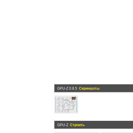
GPU-Z 0.8.5
Скриншоты
GPU-Z
Строить