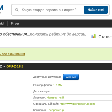
M
!
oid
Игры
 обеспечения...
понизить рейтинг до версии,
Статис
ь все скачивания
Z
»
GPU-Z 0.8.5
Доступные Downloads:
Windows
Размер файла:
1,7 МБ
Дата выхода:
Лицензия:
Неизвестный
Официальный сайт:
http://www.techpowerup.com
Компания:
Techpowerup