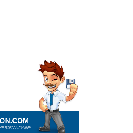
ION.COM
Е ВСЕГДА ЛУЧШЕ!