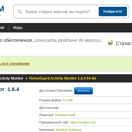
M
!
oid
Игры
 обеспечения...
понизить рейтинг до версии,
Статис
ь все скачивания
ivity Monitor
»
HomeGuard Activity Monitor 1.6.4 64-bit
or 1.6.4
Доступные Downloads:
Windows
Размер файла:
6,6 МБ
Дата выхода:
Лицензия:
Неизвестный
Официальный сайт:
http://veridium.net
Компания:
Veridium Software