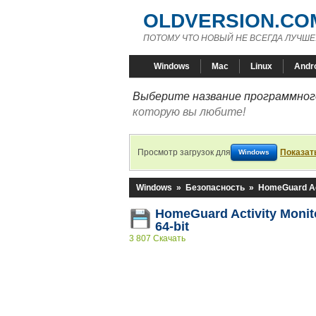
OLDVERSION.CO
ПОТОМУ ЧТО НОВЫЙ НЕ ВСЕГДА ЛУЧШЕ
Windows
Mac
Linux
Andr
Выберите название программного
которую вы любите!
Просмотр загрузок для
Показат
Windows
Windows
»
Безопасность
»
HomeGuard Act
HomeGuard Activity Monit
64-bit
3 807 Скачать