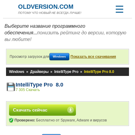
OLDVERSION.COM
ПОТОМУ ЧТО НОВЫЙ НЕ ВСЕГДА ЛУЧШЕ!
Выберите название программного
обеспечения...
понизить рейтинг до версии, которую
вы любите!
Просмотр загрузок для
Показать все скачивания
Windows
Windows
»
Драйверы
»
IntelliType Pro
»
IntelliType Pro 8.0
IntelliType Pro 8.0
7 305 Скачать
Скачать сейчас
Проверено:
Бесплатно от Spyware, Adware и вирусов