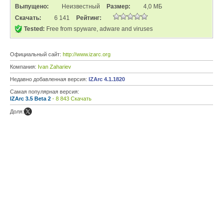
Выпущено:
Неизвестный
Размер:
4,0 МБ
Скачать:
6 141
Рейтинг:
Tested:
Free from spyware, adware and viruses
Официальный сайт:
http://www.izarc.org
Компания:
Ivan Zahariev
Недавно добавленная версия:
IZArc 4.1.1820
Самая популярная версия:
IZArc 3.5 Beta 2
- 8 843 Скачать
Доля: