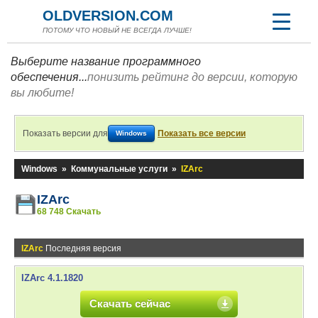
OLDVERSION.COM
ПОТОМУ ЧТО НОВЫЙ НЕ ВСЕГДА ЛУЧШЕ!
Выберите название программного
обеспечения...
понизить рейтинг до версии, которую
вы любите!
Показать версии для
Показать все версии
Windows
Windows
»
Коммунальные услуги
»
IZArc
IZArc
68 748 Скачать
IZArc
Последняя версия
IZArc 4.1.1820
Скачать сейчас