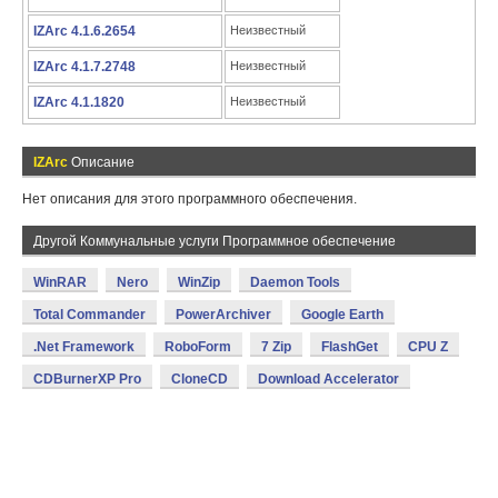
IZArc 4.1.6.2654
Неизвестный
IZArc 4.1.7.2748
Неизвестный
IZArc 4.1.1820
Неизвестный
IZArc
Описание
Нет описания для этого программного обеспечения.
Другой Коммунальные услуги Программное обеспечение
WinRAR
Nero
WinZip
Daemon Tools
Total Commander
PowerArchiver
Google Earth
.Net Framework
RoboForm
7 Zip
FlashGet
CPU Z
CDBurnerXP Pro
CloneCD
Download Accelerator