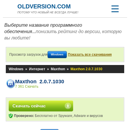
OLDVERSION.COM
ПОТОМУ ЧТО НОВЫЙ НЕ ВСЕГДА ЛУЧШЕ!
Выберите название программного
обеспечения...
понизить рейтинг до версии, которую
вы любите!
Просмотр загрузок для
Показать все скачивания
Windows
Windows
»
Интернет
»
Maxthon
»
Maxthon 2.0.7.1030
Maxthon 2.0.7.1030
7 361 Скачать
Скачать сейчас
Проверено:
Бесплатно от Spyware, Adware и вирусов