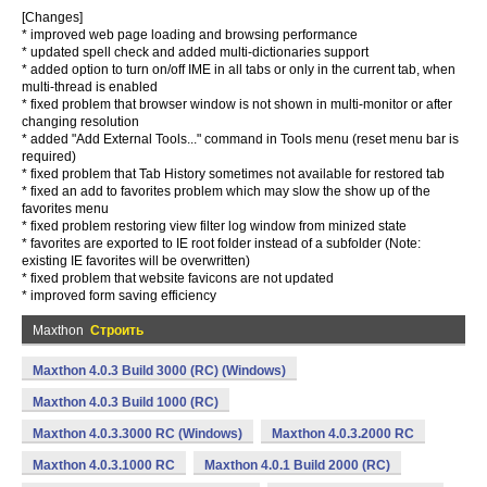
[Changes]
* improved web page loading and browsing performance
* updated spell check and added multi-dictionaries support
* added option to turn on/off IME in all tabs or only in the current tab, when
multi-thread is enabled
* fixed problem that browser window is not shown in multi-monitor or after
changing resolution
* added "Add External Tools..." command in Tools menu (reset menu bar is
required)
* fixed problem that Tab History sometimes not available for restored tab
* fixed an add to favorites problem which may slow the show up of the
favorites menu
* fixed problem restoring view filter log window from minized state
* favorites are exported to IE root folder instead of a subfolder (Note:
existing IE favorites will be overwritten)
* fixed problem that website favicons are not updated
* improved form saving efficiency
Maxthon
Строить
Maxthon 4.0.3 Build 3000 (RC) (Windows)
Maxthon 4.0.3 Build 1000 (RC)
Maxthon 4.0.3.3000 RC (Windows)
Maxthon 4.0.3.2000 RC
Maxthon 4.0.3.1000 RC
Maxthon 4.0.1 Build 2000 (RC)