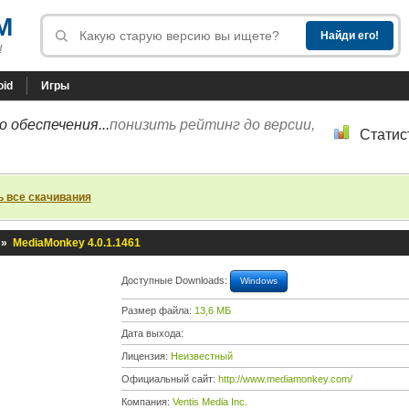
M
!
oid
Игры
 обеспечения...
понизить рейтинг до версии,
Статис
ь все скачивания
»
MediaMonkey 4.0.1.1461
Доступные Downloads:
Windows
Размер файла:
13,6 МБ
Дата выхода:
Лицензия:
Неизвестный
Официальный сайт:
http://www.mediamonkey.com/
Компания:
Ventis Media Inc.