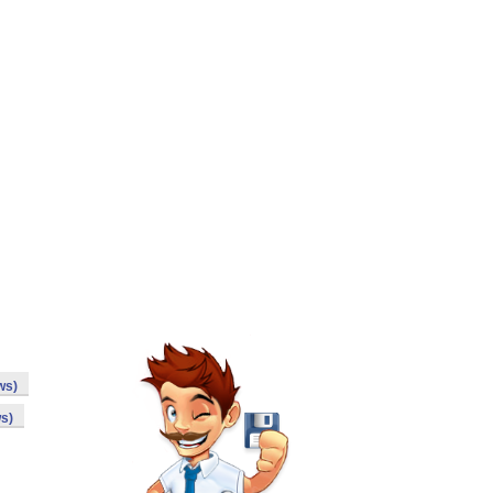
ws)
s)