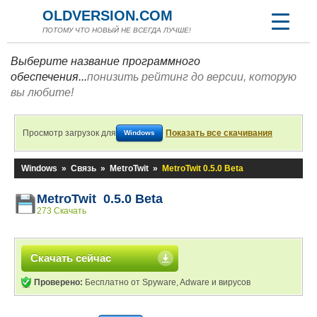
OLDVERSION.COM
ПОТОМУ ЧТО НОВЫЙ НЕ ВСЕГДА ЛУЧШЕ!
Выберите название программного
обеспечения...
понизить рейтинг до версии, которую
вы любите!
Просмотр загрузок для
Показать все скачивания
Windows
Windows
»
Связь
»
MetroTwit
»
MetroTwit 0.5.0 Beta
MetroTwit 0.5.0 Beta
273 Скачать
Скачать сейчас
Проверено:
Бесплатно от Spyware, Adware и вирусов