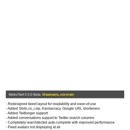
MetroTwit 0.5.0 Beta
Изменить логотип
- Redesigned tweet layout for readability and ease-of-use
- Added Shrtn.co, j.mp, Karmacracy, Google URL shorteners
- Added Twitlonger support
- Added conversations support to Twitter search columns
- Completely rearchitected auto-complete with improved performance
- Fixed avatars not displaying at all