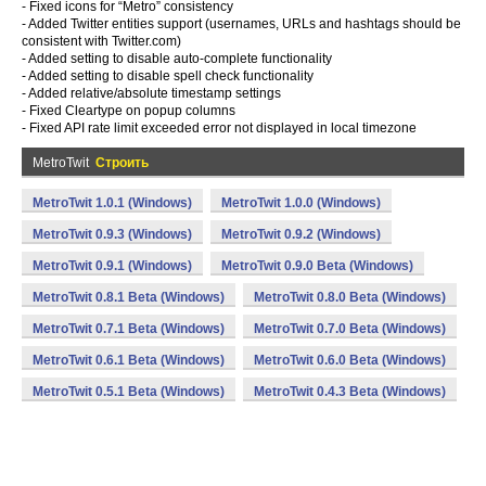
- Fixed icons for “Metro” consistency
- Added Twitter entities support (usernames, URLs and hashtags should be
consistent with Twitter.com)
- Added setting to disable auto-complete functionality
- Added setting to disable spell check functionality
- Added relative/absolute timestamp settings
- Fixed Cleartype on popup columns
- Fixed API rate limit exceeded error not displayed in local timezone
MetroTwit
Строить
MetroTwit 1.0.1 (Windows)
MetroTwit 1.0.0 (Windows)
MetroTwit 0.9.3 (Windows)
MetroTwit 0.9.2 (Windows)
MetroTwit 0.9.1 (Windows)
MetroTwit 0.9.0 Beta (Windows)
MetroTwit 0.8.1 Beta (Windows)
MetroTwit 0.8.0 Beta (Windows)
MetroTwit 0.7.1 Beta (Windows)
MetroTwit 0.7.0 Beta (Windows)
MetroTwit 0.6.1 Beta (Windows)
MetroTwit 0.6.0 Beta (Windows)
MetroTwit 0.5.1 Beta (Windows)
MetroTwit 0.4.3 Beta (Windows)