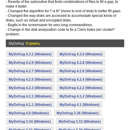
- Rewrite of the subroutine that finds combinations of files to fill a gap, to
make it faster.
- Changed the algorithm for \"-a 6\" (move to end of disk) to better fill gaps.
- Changed the way disks are accessed to accomodate special kinds of
disks, such as virtual and encrypted disks.
- Bugfix in the screensaver for very long commandlines.
- Change in the disk analyzation code to fix a \"zero bytes per cluster\"
problem.
MyDefrag
Строить
MyDefrag 4.3.1 (Windows)
MyDefrag 4.3.0 (Windows)
MyDefrag 4.2.9 (Windows)
MyDefrag 4.2.8 (Windows)
MyDefrag 4.2.7 (Windows)
MyDefrag 4.2.6 (Windows)
MyDefrag 4.2.5 (Windows)
MyDefrag 4.2.4 (Windows)
MyDefrag 4.2.3 (Windows)
MyDefrag 4.2.2 (Windows)
MyDefrag 4.2.1 (Windows)
MyDefrag 4.1.2 (Windows)
MyDefrag 4.1.1 (Windows)
MyDefrag 4.1 (Windows)
MyDefrag 4.0 (Windows)
MyDefrag 3.36 (Windows)
MyDefrag 3.34 (Windows)
MyDefrag 3.33 (Windows)