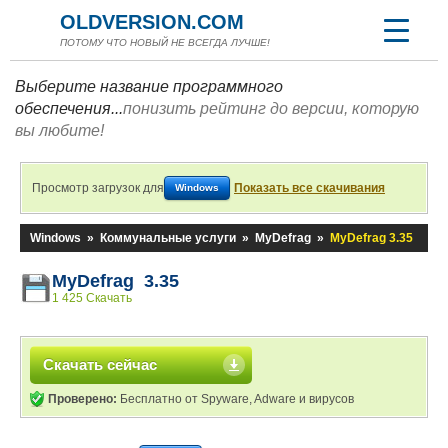
OLDVERSION.COM
ПОТОМУ ЧТО НОВЫЙ НЕ ВСЕГДА ЛУЧШЕ!
Выберите название программного
обеспечения...
понизить рейтинг до версии, которую
вы любите!
Просмотр загрузок для
Показать все скачивания
Windows
Windows
»
Коммунальные услуги
»
MyDefrag
»
MyDefrag 3.35
MyDefrag 3.35
1 425 Скачать
Скачать сейчас
Проверено:
Бесплатно от Spyware, Adware и вирусов