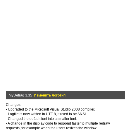
MyDefrag 3.35
Изменить логотип
Changes:
- Upgraded to the Microsoft Visual Studio 2008 compiler.
- Logfile is now written in UTF-8, it used to be ANSI.
- Changed the default font into a smaller font.
- A change in the display code to respond faster to multiple redraw
requests, for example when the users resizes the window.