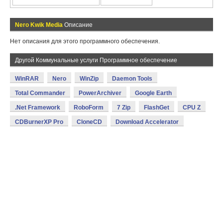
Nero Kwik Media
Описание
Нет описания для этого программного обеспечения.
Другой Коммунальные услуги Программное обеспечение
WinRAR
Nero
WinZip
Daemon Tools
Total Commander
PowerArchiver
Google Earth
.Net Framework
RoboForm
7 Zip
FlashGet
CPU Z
CDBurnerXP Pro
CloneCD
Download Accelerator