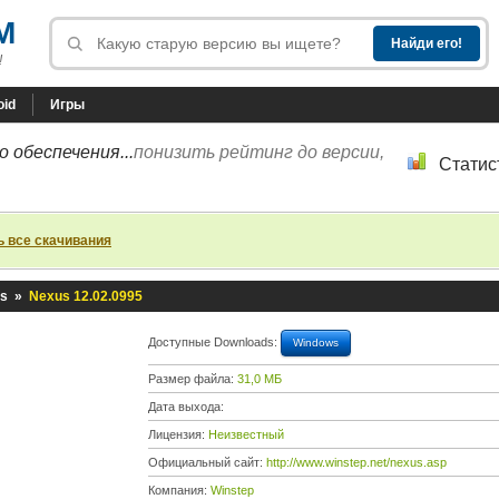
M
!
oid
Игры
 обеспечения...
понизить рейтинг до версии,
Статис
ь все скачивания
s
»
Nexus 12.02.0995
Доступные Downloads:
Windows
Размер файла:
31,0 МБ
Дата выхода:
Лицензия:
Неизвестный
Официальный сайт:
http://www.winstep.net/nexus.asp
Компания:
Winstep