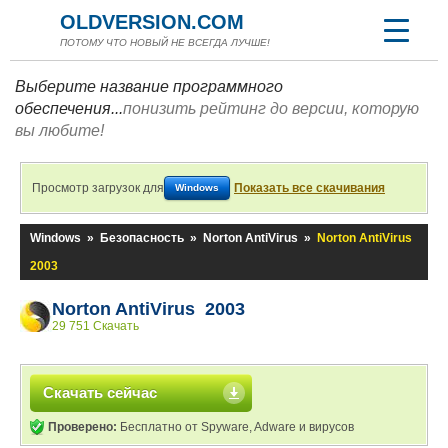
OLDVERSION.COM
ПОТОМУ ЧТО НОВЫЙ НЕ ВСЕГДА ЛУЧШЕ!
Выберите название программного
обеспечения...
понизить рейтинг до версии, которую
вы любите!
Просмотр загрузок для
Показать все скачивания
Windows
Windows
»
Безопасность
»
Norton AntiVirus
»
Norton AntiVirus
2003
Norton AntiVirus 2003
29 751 Скачать
Скачать сейчас
Проверено:
Бесплатно от Spyware, Adware и вирусов