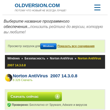
OLDVERSION.COM
ПОТОМУ ЧТО НОВЫЙ НЕ ВСЕГДА ЛУЧШЕ!
Выберите название программного
обеспечения...
понизить рейтинг до версии, которую
вы любите!
Просмотр загрузок для
Показать все скачивания
Windows
Windows
»
Безопасность
»
Norton AntiVirus
»
Norton AntiVirus
2007 14.3.0.8
Norton AntiVirus 2007 14.3.0.8
8 326 Скачать
Скачать сейчас
Проверено:
Бесплатно от Spyware, Adware и вирусов