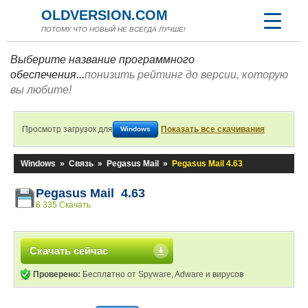
OLDVERSION.COM
ПОТОМУ ЧТО НОВЫЙ НЕ ВСЕГДА ЛУЧШЕ!
Выберите название программного
обеспечения...
понизить рейтинг до версии, которую
вы любите!
Просмотр загрузок для
Показать все скачивания
Windows
Windows
»
Связь
»
Pegasus Mail
»
Pegasus Mail 4.63
Pegasus Mail 4.63
6 335 Скачать
Скачать сейчас
Проверено:
Бесплатно от Spyware, Adware и вирусов