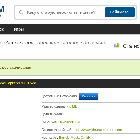
M
!
oid
Игры
 обеспечения...
понизить рейтинг до версии,
Статис
ь все скачивания
aseExpress 9.0.157d
Доступные Downloads:
Windows
Размер файла:
7,6 МБ
Дата выхода:
Лицензия:
Неизвестный
Официальный сайт:
http://www.phraseexpress.com
Компания:
Bartels Media GmbH