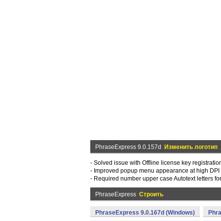
PhraseExpress 9.0.157d
Изменить логотип
- Solved issue with Offline license key registratio
- Improved popup menu appearance at high DPI 
- Required number upper case Autotext letters for
PhraseExpress
Строить
PhraseExpress 9.0.167d (Windows)
Phra