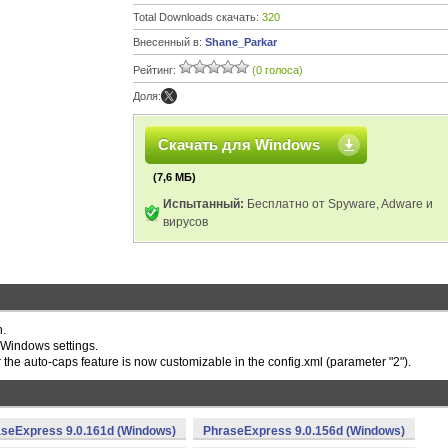
Total Downloads скачать:
320
Внесенный в:
Shane_Parkar
Рейтинг:
(0 голоса)
Доля:
Скачать для Windows
(7,6 МБ)
Испытанный:
Бесплатно от Spyware, Adware и
вирусов
n.
Windows settings.
 the auto-caps feature is now customizable in the config.xml (parameter "
2
").
seExpress 9.0.161d (Windows)
PhraseExpress 9.0.156d (Windows)