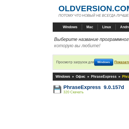
OLDVERSION.CO
ПОТОМУ ЧТО НОВЫЙ НЕ ВСЕГДА ЛУЧШЕ
Windows
Mac
Linux
Andr
Выберите название программного
которую вы любите!
Просмотр загрузок для
Показат
Windows
Windows
»
Офис
»
PhraseExpress
»
Phr
PhraseExpress 9.0.157d
320 Скачать