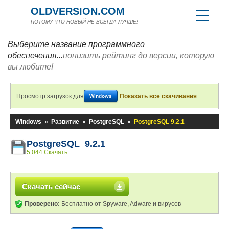
OLDVERSION.COM
ПОТОМУ ЧТО НОВЫЙ НЕ ВСЕГДА ЛУЧШЕ!
Выберите название программного
обеспечения...
понизить рейтинг до версии, которую
вы любите!
Просмотр загрузок для
Показать все скачивания
Windows
Windows
»
Развитие
»
PostgreSQL
»
PostgreSQL 9.2.1
PostgreSQL 9.2.1
5 044 Скачать
Скачать сейчас
Проверено:
Бесплатно от Spyware, Adware и вирусов