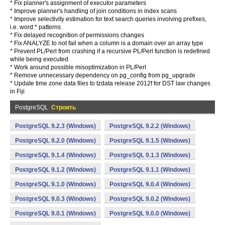
* Fix planner's assignment of executor parameters
* Improve planner's handling of join conditions in index scans
* Improve selectivity estimation for text search queries involving prefixes,
i.e. word:* patterns
* Fix delayed recognition of permissions changes
* Fix ANALYZE to not fail when a column is a domain over an array type
* Prevent PL/Perl from crashing if a recursive PL/Perl function is redefined
while being executed
* Work around possible misoptimization in PL/Perl
* Remove unnecessary dependency on pg_config from pg_upgrade
* Update time zone data files to tzdata release 2012f for DST law changes
in Fiji
PostgreSQL
Строить
PostgreSQL 9.2.3 (Windows)
PostgreSQL 9.2.2 (Windows)
PostgreSQL 9.2.0 (Windows)
PostgreSQL 9.1.5 (Windows)
PostgreSQL 9.1.4 (Windows)
PostgreSQL 9.1.3 (Windows)
PostgreSQL 9.1.2 (Windows)
PostgreSQL 9.1.1 (Windows)
PostgreSQL 9.1.0 (Windows)
PostgreSQL 9.0.4 (Windows)
PostgreSQL 9.0.3 (Windows)
PostgreSQL 9.0.2 (Windows)
PostgreSQL 9.0.1 (Windows)
PostgreSQL 9.0.0 (Windows)