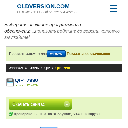
OLDVERSION.COM
ПОТОМУ ЧТО НОВЫЙ НЕ ВСЕГДА ЛУЧШЕ!
Выберите название программного
обеспечения...
понизить рейтинг до версии, которую
вы любите!
Просмотр загрузок для
Показать все скачивания
Windows
Windows
»
Связь
»
QIP
»
QIP 7990
QIP 7990
5 872 Скачать
Скачать сейчас
Проверено:
Бесплатно от Spyware, Adware и вирусов