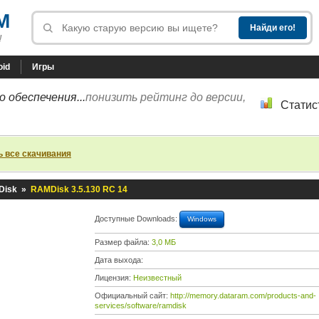
M
!
oid
Игры
 обеспечения...
понизить рейтинг до версии,
Статис
ь все скачивания
Disk
»
RAMDisk 3.5.130 RC 14
Доступные Downloads:
Windows
Размер файла:
3,0 МБ
Дата выхода:
Лицензия:
Неизвестный
Официальный сайт:
http://memory.dataram.com/products-and-
services/software/ramdisk