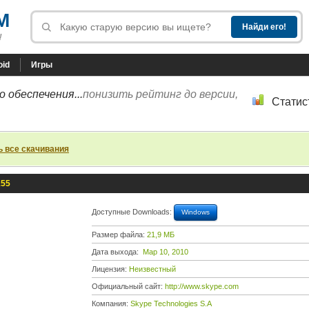
M
!
oid
Игры
 обеспечения...
понизить рейтинг до версии,
Статис
ь все скачивания
155
Доступные Downloads:
Windows
Размер файла:
21,9 МБ
Дата выхода:
Мар 10, 2010
Лицензия:
Неизвестный
Официальный сайт:
http://www.skype.com
Компания:
Skype Technologies S.A