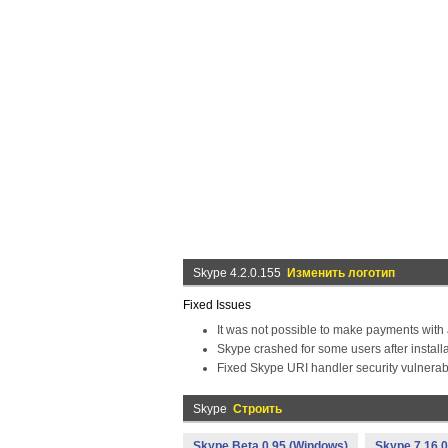
Skype 4.2.0.155
Изменить логотип
Fixed Issues
It was not possible to make payments with 
Skype crashed for some users after installa
Fixed Skype URI handler security vulnerabil
Skype
Строить
Skype Beta 0.95 (Windows)
Skype 7.16.