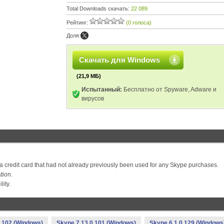
Total Downloads скачать:
22 089
Рейтинг:
(0 голоса)
Доля:
Скачать для Windows
(21,9 МБ)
Испытанный:
Бесплатно от Spyware, Adware и
вирусов
a credit card that had not already previously been used for any Skype purchases.
tion.
ity.
0.102 (Windows)
Skype 7.13.0.101 (Windows)
Skype 6.1.0.129 (Windows