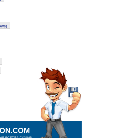
ows)
ION.COM
Е ВСЕГДА ЛУЧШЕ!