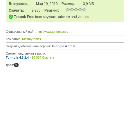
Выпущено:
Мар 19, 2010
Размер:
3,9 МБ
Скачать:
9 936
Рейтинг:
Tested:
Free from spyware, adware and viruses
Официальный сайт:
http://www.tunngle.net/
Компания:
Kissmyrank:)
Недавно добавленная версия:
Tunngle 4.3.1.0
Самая популярная версия:
Tunngle 4.3.1.4
- 14 074 Скачать
Доля: