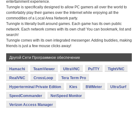
entertainment experience.
Tunngle is specifically designed to allow PC gamers all over the world to
comfortably play their games over the Internet while enjoying all the
commodities of a Local Area Network party.
Tunngle is literally built around games. Each game has its own public
network. Each network comes with its own chat! You can bookmark, list and
search!
Tunngle comes with its own integrated messenger. Adding buddies, making
friends is just a few mouse clicks away!
Другой Сети Программное обеспечение
Hamachi
TeamViewer
UltraVNC
PuTTY
TightVNC
RealVNC
CrossLoop
Tera Term Pro
Hyperterminal Private Edition
Kies
BWMeter
UltraSurf
SpeedCommander
NetSpeed Monitor
Verizon Access Manager