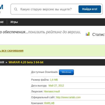
M
!
oid
Игры
 обеспечения...
понизить рейтинг до версии,
Статис
ь все скачивания
RAR
»
WinRAR 4.20 beta 3 64-bit
Доступные Downloads:
Windows
Размер файла:
1,6 МБ
Дата выхода:
Май 27, 2012
Лицензия:
Неизвестный
Официальный сайт:
http://www.rarlab.com
Компания:
RARLAB