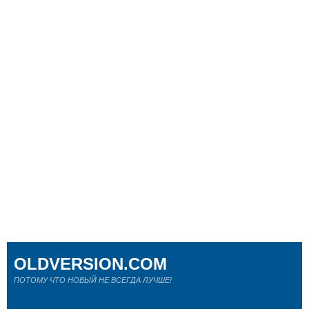
OLDVERSION.COM
ПОТОМУ ЧТО НОВЫЙ НЕ ВСЕГДА ЛУЧШЕ!