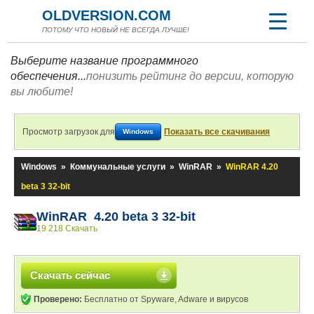
OLDVERSION.COM
ПОТОМУ ЧТО НОВЫЙ НЕ ВСЕГДА ЛУЧШЕ!
Выберите название программного
обеспечения...
понизить рейтинг до версии, которую
вы любите!
Просмотр загрузок для
Показать все скачивания
Windows
Windows
»
Коммунальные услуги
»
WinRAR
»
WinRAR 4.20
beta 3 32-bit
WinRAR 4.20 beta 3 32-bit
19 218 Скачать
Скачать сейчас
Проверено:
Бесплатно от Spyware, Adware и вирусов