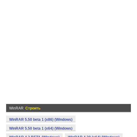
WinRAR
Строить
WinRAR 5.50 beta 1 (x86) (Windows)
WinRAR 5.50 beta 1 (x64) (Windows)