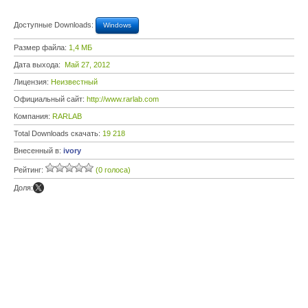
Доступные Downloads:
Windows
Размер файла:
1,4 МБ
Дата выхода:
Май 27, 2012
Лицензия:
Неизвестный
Официальный сайт:
http://www.rarlab.com
Компания:
RARLAB
Total Downloads скачать:
19 218
Внесенный в:
ivory
Рейтинг:
(0 голоса)
Доля: