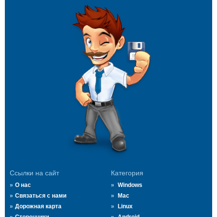
Ссылки на сайт
Категория
О нас
Windows
Связаться с нами
Mac
Дорожная карта
Linux