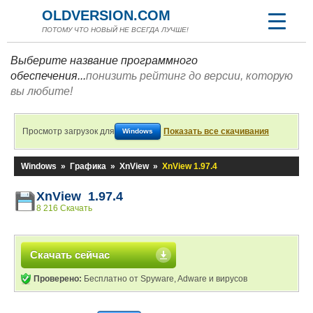
OLDVERSION.COM
ПОТОМУ ЧТО НОВЫЙ НЕ ВСЕГДА ЛУЧШЕ!
Выберите название программного
обеспечения...
понизить рейтинг до версии, которую
вы любите!
Просмотр загрузок для
Показать все скачивания
Windows
Windows
»
Графика
»
XnView
»
XnView 1.97.4
XnView 1.97.4
8 216 Скачать
Скачать сейчас
Проверено:
Бесплатно от Spyware, Adware и вирусов