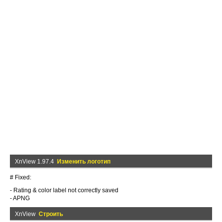
XnView 1.97.4
Изменить логотип
# Fixed:
- Rating & color label not correctly saved
- APNG
XnView
Строить