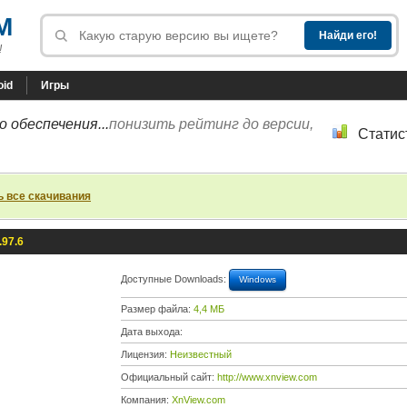
M
!
oid
Игры
 обеспечения...
понизить рейтинг до версии,
Статис
ь все скачивания
.97.6
Доступные Downloads:
Windows
Размер файла:
4,4 МБ
Дата выхода:
Лицензия:
Неизвестный
Официальный сайт:
http://www.xnview.com
Компания:
XnView.com