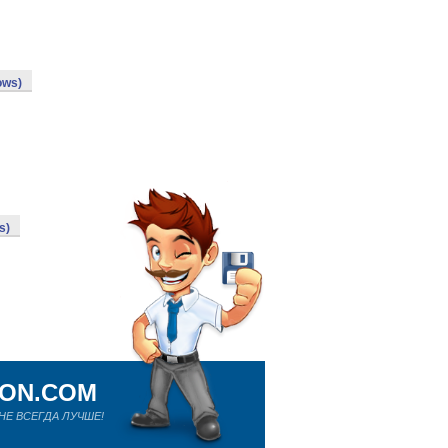
ows)
s)
ION.COM
Е ВСЕГДА ЛУЧШЕ!