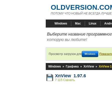
OLDVERSION.CO
ПОТОМУ ЧТО НОВЫЙ НЕ ВСЕГДА ЛУЧШЕ
Windows
Mac
Linux
Andr
Выберите название программного
которую вы любите!
Просмотр загрузок для
Показат
Windows
Windows
»
Графика
»
XnView
»
XnView 1
XnView 1.97.6
7 115 Скачать