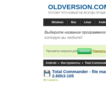
OLDVERSION.CO
ПОТОМУ ЧТО НОВЫЙ НЕ ВСЕГДА ЛУЧШЕ
Windows
Mac
Linux
Andr
Выберите название программного
которую вы любите!
Просмотр загрузок для
Показать
Android
Android
»
Инструменты
»
Total Commande
Total Commander - file m
2.60b3-105
80 Скачать