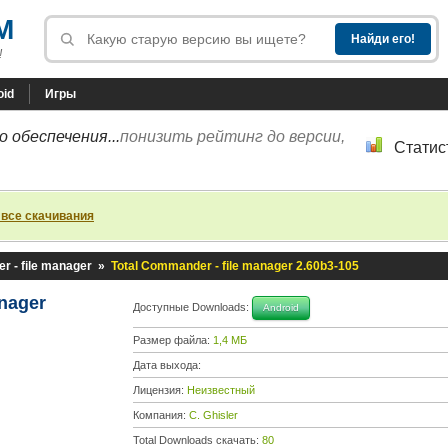
M
!
oid
Игры
 обеспечения...
понизить рейтинг до версии,
Статис
 все скачивания
r - file manager
»
Total Commander - file manager 2.60b3-105
anager
Доступные Downloads:
Android
Размер файла:
1,4 МБ
Дата выхода:
Лицензия:
Неизвестный
Компания:
C. Ghisler
Total Downloads скачать:
80