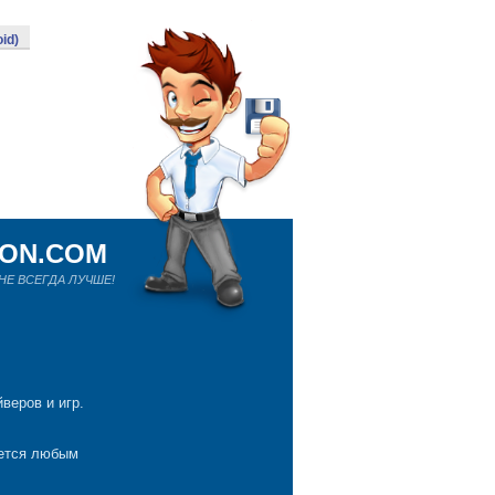
id)
ION.COM
Е ВСЕГДА ЛУЧШЕ!
веров и игр.
яется любым