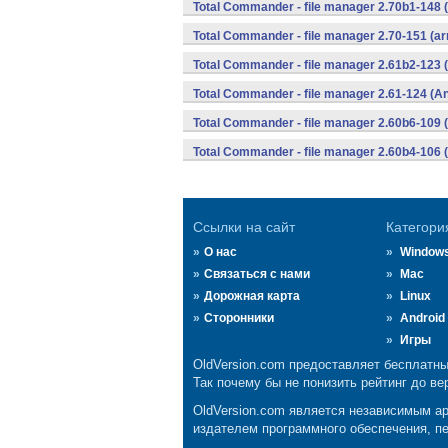
Total Commander - file manager 2.70b1-148 
Total Commander - file manager 2.70-151 (ar
Total Commander - file manager 2.61b2-123 
Total Commander - file manager 2.61-124 (An
Total Commander - file manager 2.60b6-109 
Total Commander - file manager 2.60b4-106 
Ссылки на сайт
Категори
О нас
Window
Связаться с нами
Mac
Дорожная карта
Linux
Сторонники
Android
Игры
OldVersion.com предоставляет бесплатны
Так почему бы не понизить рейтинг до ве
OldVersion.com является независимым а
издателем программного обеспечения, пе