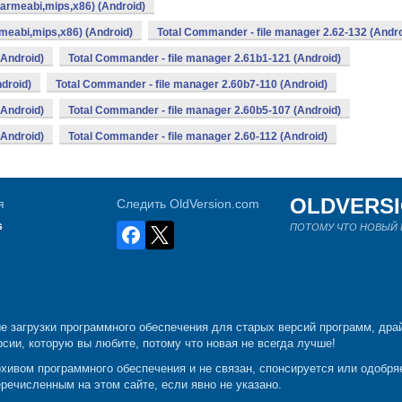
(armeabi,mips,x86) (Android)
meabi,mips,x86) (Android)
Total Commander - file manager 2.62-132 (Andro
(Android)
Total Commander - file manager 2.61b1-121 (Android)
droid)
Total Commander - file manager 2.60b7-110 (Android)
(Android)
Total Commander - file manager 2.60b5-107 (Android)
(Android)
Total Commander - file manager 2.60-112 (Android)
OLDVERS
я
Следить OldVersion.com
s
ПОТОМУ ЧТО НОВЫЙ Н
е загрузки программного обеспечения для старых версий программ, драй
рсии, которую вы любите, потому что новая не всегда лучше!
рхивом программного обеспечения и не связан, спонсируется или одобр
речисленным на этом сайте, если явно не указано.