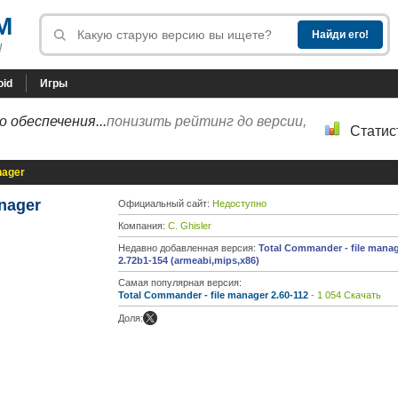
M
!
oid
Игры
 обеспечения...
понизить рейтинг до версии,
Статис
nager
anager
Официальный сайт:
Недоступно
Компания:
C. Ghisler
Недавно добавленная версия:
Total Commander - file mana
2.72b1-154 (armeabi,mips,x86)
Самая популярная версия:
Total Commander - file manager 2.60-112
- 1 054 Скачать
Доля: