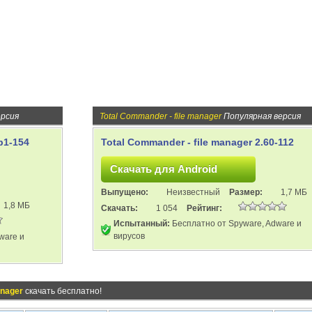
ерсия
Total Commander - file manager
Популярная версия
b1-154
Total Commander - file manager 2.60-112
Выпущено:
Неизвестный
Размер:
1,7 МБ
1,8 МБ
Скачать:
1 054
Рейтинг:
Испытанный:
Бесплатно от Spyware, Adware и
вирусов
ware и
anager
скачать бесплатно!