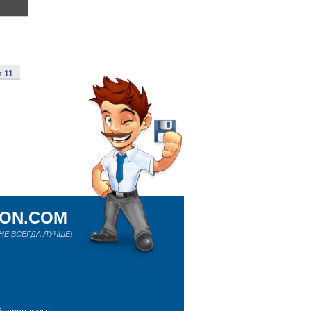
r 11
ION.COM
Е ВСЕГДА ЛУЧШЕ!