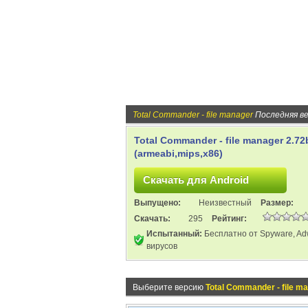
Total Commander - file manager
Последняя в
Total Commander - file manager 2.72
(armeabi,mips,x86)
Выпущено:
Неизвестный
Размер:
Скачать:
295
Рейтинг:
Испытанный:
Бесплатно от Spyware, Ad
вирусов
Выберите версию
Total Commander - file m