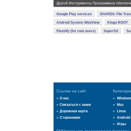
Другой Инструменты Программное обеспеч
Google Play services
SHAREit: File Tran
Android System WebView
Kingo ROOT
Flashify (for root users)
SuperSU
Sa
Ссылки на сайт
Категори
О нас
Window
Связаться с нами
Mac
Дорожная карта
Linux
Сторонники
Android
Игры