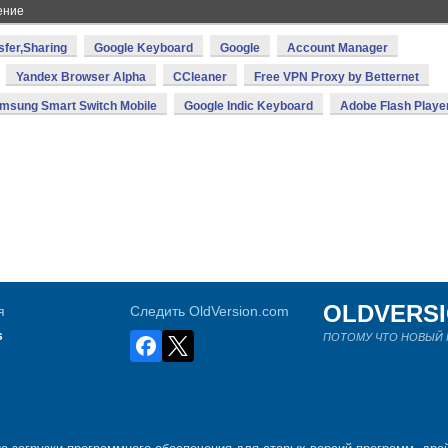
ение
sfer,Sharing
Google Keyboard
Google
Account Manager
Yandex Browser Alpha
CCleaner
Free VPN Proxy by Betternet
msung Smart Switch Mobile
Google Indic Keyboard
Adobe Flash Playe
OLDVERS
я
Следить OldVersion.com
s
ПОТОМУ ЧТО НОВЫЙ Н