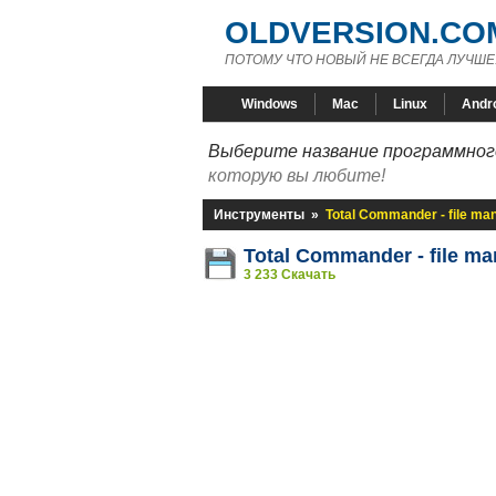
OLDVERSION.CO
ПОТОМУ ЧТО НОВЫЙ НЕ ВСЕГДА ЛУЧШЕ
Windows
Mac
Linux
Andr
Выберите название программного
которую вы любите!
Инструменты
»
Total Commander - file ma
Total Commander - file m
3 233 Скачать