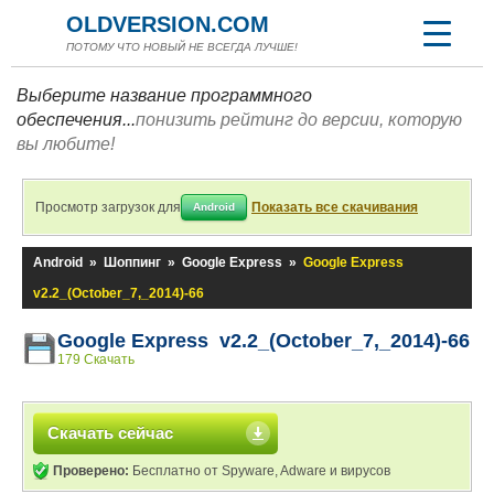
OLDVERSION.COM
ПОТОМУ ЧТО НОВЫЙ НЕ ВСЕГДА ЛУЧШЕ!
Выберите название программного
обеспечения...
понизить рейтинг до версии, которую
вы любите!
Просмотр загрузок для
Показать все скачивания
Android
Android
»
Шоппинг
»
Google Express
»
Google Express
v2.2_(October_7,_2014)-66
Google Express v2.2_(October_7,_2014)-66
179 Скачать
Скачать сейчас
Проверено:
Бесплатно от Spyware, Adware и вирусов