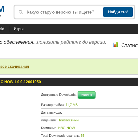
M
!
oid
Игры
 обеспечения...
понизить рейтинг до версии,
Статис
 все скачивания
O NOW 1.0.0-12001050
Доступные Downloads:
Android
Размер файла:
11,7 МБ
Дата выхода:
Лицензия:
Неизвестный
Компания:
HBO NOW
Total Downloads скачать:
55