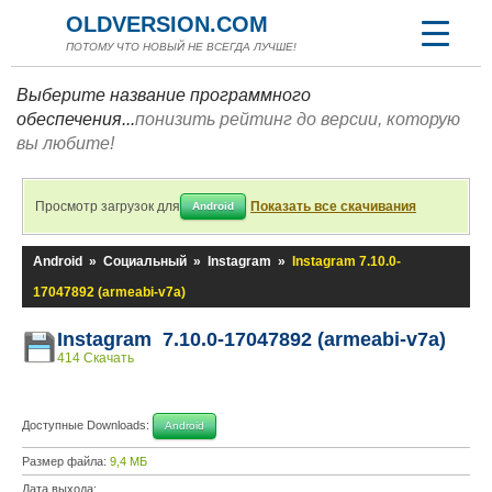
OLDVERSION.COM
ПОТОМУ ЧТО НОВЫЙ НЕ ВСЕГДА ЛУЧШЕ!
Выберите название программного
обеспечения...
понизить рейтинг до версии, которую
вы любите!
Просмотр загрузок для
Показать все скачивания
Android
Android
»
Социальный
»
Instagram
»
Instagram 7.10.0-
17047892 (armeabi-v7a)
Instagram 7.10.0-17047892 (armeabi-v7a)
414 Скачать
Доступные Downloads:
Android
Размер файла:
9,4 МБ
Дата выхода: