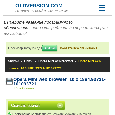
OLDVERSION.COM
ПОТОМУ ЧТО НОВЫЙ НЕ ВСЕГДА ЛУЧШЕ!
Выберите название программного
обеспечения...
понизить рейтинг до версии, которую
вы любите!
Просмотр загрузок для
Показать все скачивания
Android
Android
»
Связь
»
Opera Mini web browser
»
Opera Mini web
browser 10.0.1884.93721-101093721
Opera Mini web browser 10.0.1884.93721-
101093721
1 602 Скачать
Скачать сейчас
Проверено:
Бесплатно от Spyware, Adware и вирусов