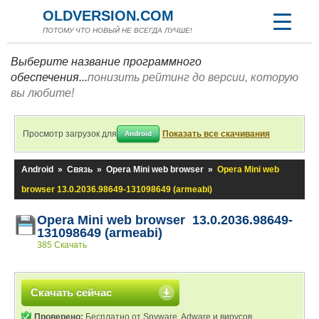
OLDVERSION.COM
ПОТОМУ ЧТО НОВЫЙ НЕ ВСЕГДА ЛУЧШЕ!
Выберите название программного
обеспечения...
понизить рейтинг до версии, которую
вы любите!
Просмотр загрузок для
Показать все скачивания
Android
Android
»
Связь
»
Opera Mini web browser
»
Opera Mini web
browser 13.0.2036.98649-131098649 (armeabi)
Opera Mini web browser 13.0.2036.98649-
131098649 (armeabi)
385 Скачать
Скачать сейчас
Проверено:
Бесплатно от Spyware, Adware и вирусов