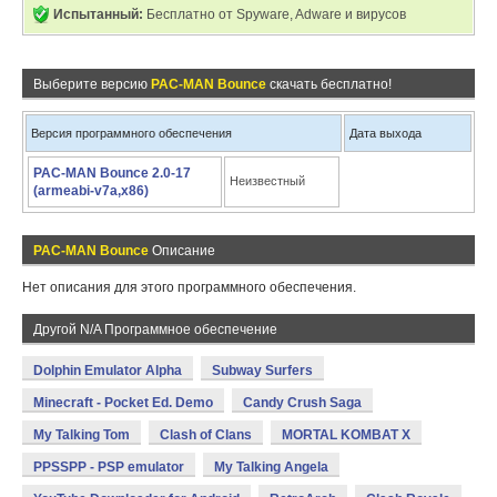
Испытанный:
Бесплатно от Spyware, Adware и вирусов
Выберите версию
PAC-MAN Bounce
скачать бесплатно!
Версия программного обеспечения
Дата выхода
PAC-MAN Bounce 2.0-17
Неизвестный
(armeabi-v7a,x86)
PAC-MAN Bounce
Описание
Нет описания для этого программного обеспечения.
Другой N/A Программное обеспечение
Dolphin Emulator Alpha
Subway Surfers
Minecraft - Pocket Ed. Demo
Candy Crush Saga
My Talking Tom
Clash of Clans
MORTAL KOMBAT X
PPSSPP - PSP emulator
My Talking Angela