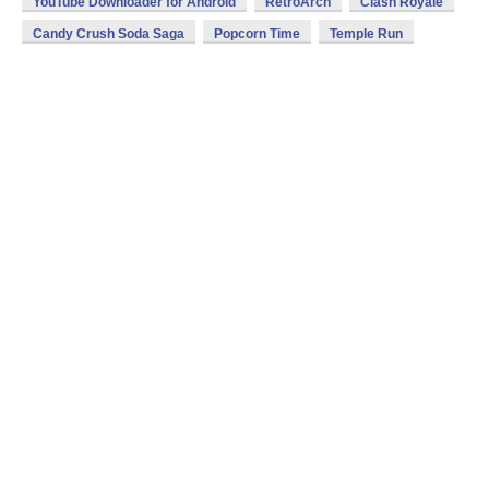
YouTube Downloader for Android
RetroArch
Clash Royale
Candy Crush Soda Saga
Popcorn Time
Temple Run