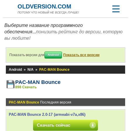
OLDVERSION.COM
ПОТОМУ ЧТО НОВЫЙ НЕ ВСЕГДА ЛУЧШЕ!
Выберите название программного
обеспечения...
понизить рейтинг до версии, которую
вы любите!
Показать версии для
Показать все версии
Android
Android
»
N/A
»
PAC-MAN Bounce
PAC-MAN Bounce
898 Скачать
PAC-MAN Bounce
Последняя версия
PAC-MAN Bounce 2.0-17 (armeabi-v7a,x86)
Скачать сейчас